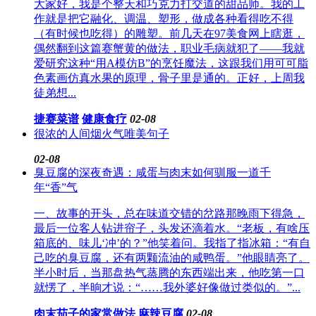
大家好，我是个整天和巧克力打交道的甜品师。我的工
作就是把它融化、调温、塑形，做成各种看得吃不得
（有时候也吃得）的雕塑。前几天在97美食网上瞎逛，
偶然翻到这篇赛蟹黄的做法，职业毛病就犯了——我就
爱研究这种“用A模仿B”的烹饪魔法，这跟我们用可可脂
色素画仿真水果的原理，骨子里是通的。正好，上周我
徒弟想...
捷赛菜谱
健康食疗
02-08
很浓的人间烟火气唯美句子
02-08
臭豆腐的深夜奇遇：咸蛋与肉末如何驯服一道千
年“香”气
一、故事的开头，总在味道交错的岔路那晚雨下得急，
最后一位客人钻进帘子，头发还滴着水。“老板，有啥压
箱底的、味儿‘冲’的？”他笑着问。我指了指冰箱：“有自
己吃的臭豆腐，还有两颗流油的咸鸭蛋。”他眼睛亮了。
半小时后，当那盘热气蒸腾的东西端出来，他吃第一口
就愣了，半晌才说：“……我外婆好像做过类似的。”...
肉末茄子的家常做法
麻辣豆腐
02-08