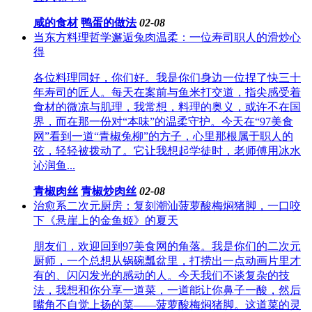
咸的食材
鸭蛋的做法
02-08
当东方料理哲学邂逅兔肉温柔：一位寿司职人的滑炒心
得
各位料理同好，你们好。我是你们身边一位捏了快三十
年寿司的匠人。每天在案前与鱼米打交道，指尖感受着
食材的微凉与肌理，我常想，料理的奥义，或许不在国
界，而在那一份对“本味”的温柔守护。今天在“97美食
网”看到一道“青椒兔柳”的方子，心里那根属于职人的
弦，轻轻被拨动了。它让我想起学徒时，老师傅用冰水
沁润鱼...
青椒肉丝
青椒炒肉丝
02-08
治愈系二次元厨房：复刻潮汕菠萝酸梅焖猪脚，一口咬
下《悬崖上的金鱼姬》的夏天
朋友们，欢迎回到97美食网的角落。我是你们的二次元
厨师，一个总想从锅碗瓢盆里，打捞出一点动画片里才
有的、闪闪发光的感动的人。今天我们不谈复杂的技
法，我想和你分享一道菜，一道能让你鼻子一酸，然后
嘴角不自觉上扬的菜——菠萝酸梅焖猪脚。这道菜的灵