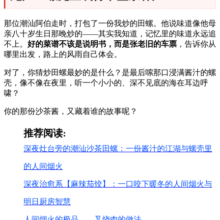
那位潮汕阿伯走时，打包了一份我炒的田螺。他说味道像他母
亲八十岁生日那晚炒的——其实我知道，记忆里的味道永远追
不上。
好的菜谱不该是说明书，而是张老旧的车票
，告诉你从
哪里出发，路上的风雨自己体会。
对了，你猜炒田螺最妙的是什么？是最后嗦那口浸满酱汁的螺
壳，像不像在夜里，听一个小小的、深不见底的海在耳边呼
啸？
你的那份沙茶酱，又藏着谁的故事呢？
推荐阅读:
深夜灶台旁的潮汕沙茶田螺：一份酱汁的江湖与螺壳里
的人间烟火
深夜治愈系【麻辣茄饺】：一口咬下暖冬的人间烟火与
明日厨房智慧
人间烟火的极品——叉烧肉的做法