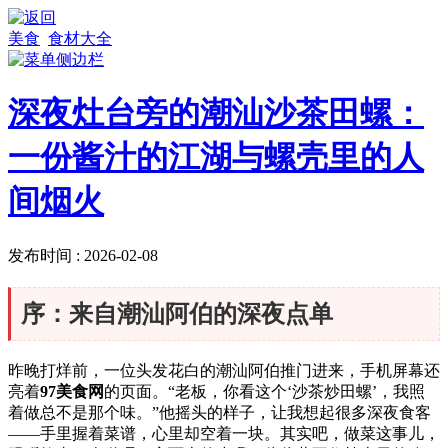
美食
食材大全
深夜灶台旁的潮汕沙茶田螺：
一份酱汁的江湖与螺壳里的人
间烟火
发布时间 : 2026-02-08
序：来自潮汕阿伯的深夜点单
昨晚打烊前，一位头发花白的潮汕阿伯推门进来，手机屏幕还
亮着
97美食网
的页面。“老板，你看这个‘沙茶炒田螺’，我照
着做总不是那个味。”他摇头的样子，让我想起很多深夜食客
——手里握着菜谱，心里却空着一块。其实吧，做菜这事儿，