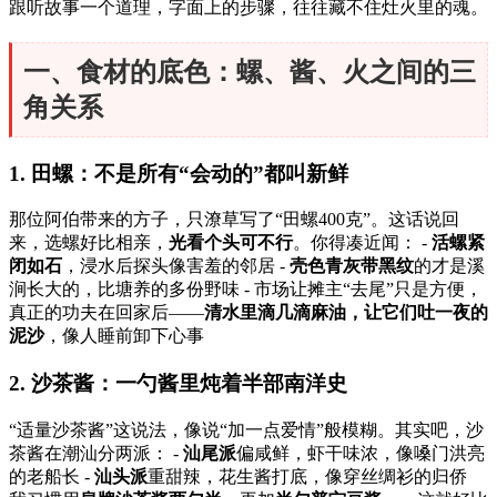
跟听故事一个道理，字面上的步骤，往往藏不住灶火里的魂。
一、食材的底色：螺、酱、火之间的三
角关系
1. 田螺：不是所有“会动的”都叫新鲜
那位阿伯带来的方子，只潦草写了“田螺400克”。这话说回
来，选螺好比相亲，
光看个头可不行
。你得凑近闻： -
活螺紧
闭如石
，浸水后探头像害羞的邻居 -
壳色青灰带黑纹
的才是溪
涧长大的，比塘养的多份野味 - 市场让摊主“去尾”只是方便，
真正的功夫在回家后——
清水里滴几滴麻油，让它们吐一夜的
泥沙
，像人睡前卸下心事
2. 沙茶酱：一勺酱里炖着半部南洋史
“适量沙茶酱”这说法，像说“加一点爱情”般模糊。其实吧，沙
茶酱在潮汕分两派： -
汕尾派
偏咸鲜，虾干味浓，像嗓门洪亮
的老船长 -
汕头派
重甜辣，花生酱打底，像穿丝绸衫的归侨