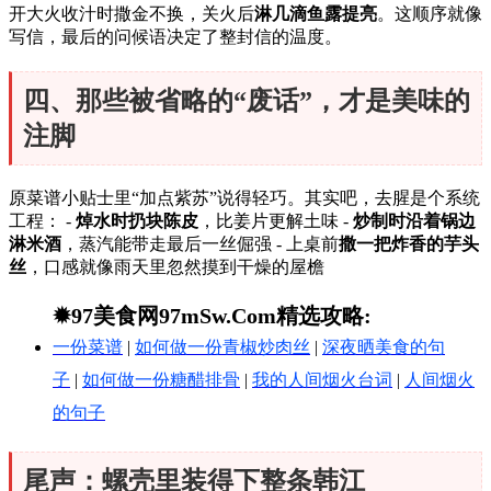
开大火收汁时撒金不换，关火后
淋几滴鱼露提亮
。这顺序就像
写信，最后的问候语决定了整封信的温度。
四、那些被省略的“废话”，才是美味的
注脚
原菜谱小贴士里“加点紫苏”说得轻巧。其实吧，去腥是个系统
工程： -
焯水时扔块陈皮
，比姜片更解土味 -
炒制时沿着锅边
淋米酒
，蒸汽能带走最后一丝倔强 - 上桌前
撒一把炸香的芋头
丝
，口感就像雨天里忽然摸到干燥的屋檐
✹97美食网97mSw.Com精选攻略:
一份菜谱
|
如何做一份青椒炒肉丝
|
深夜晒美食的句
子
|
如何做一份糖醋排骨
|
我的人间烟火台词
|
人间烟火
的句子
尾声：螺壳里装得下整条韩江