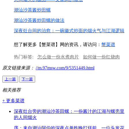
潮汕沙茶酱炒田螺
潮汕沙茶酱炒田螺的做法
深夜灶台间的治愈：一碗徽式炒面的烟火气与江湖逻辑
想了解更多【蟹菜谱】网的资讯，请访问：
蟹菜谱
热门标签:
怎么做一份水煮肉片
如何做一份红烧肉
深夜放毒美食的好句子
沙茶炒螺肉
菠菜的功效与作
原文链接来源：
//m.97msw.com/9/5351449.html
用
酱汁鸡腿与鸡翅
上一篇
下一篇
相关推荐
+ 更多菜谱
深夜灶台旁的潮汕沙茶田螺：一份酱汁的江湖与螺壳里
的人间烟火
序：来自潮汕阿伯的深夜点单昨晚打烊前，一位头发花