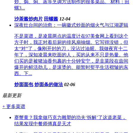
炒、焗、焖、蒸等烹调方法制作的很多菜品。 材料：田
螺3...
沙茶酱炒肉片
田螺酱
12-04
深夜灶台间的治愈：一碗徽式炒面的烟火气与江湖逻辑
不是菜谱，是凌晨两点的温度计在97美食网上看到这个
方子时，我正对着后厨的排风扇抽烟。它写得没错，但
太“对”了，像刚开封的刀，没沾过油腥。我做夜宵十二
年了，深知凌晨来吃面的人，买的从来不只是热量。他
们买的是被猪油香包裹的十分钟安宁，是韭菜段在齿间
爆开的鲜活劲儿，是滚烫的、能暂时熨平生活褶皱的东
西。下...
炒面面包
炒面条的做法
02-06
最新更新
+ 更多菜谱
赛蟹黄？我拿做巧克力雕塑的功夫‘拆解’了这道老菜，
结果发现中餐师傅真是天才