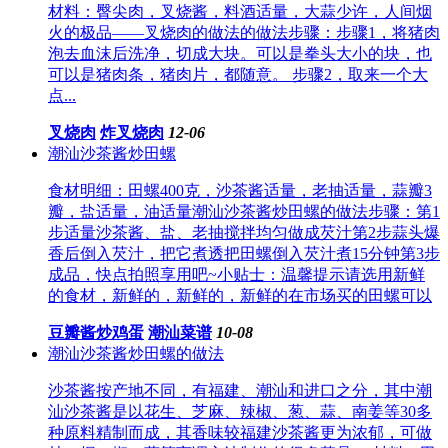
材料：臀尖肉，叉烧酱，料酒适量，大蒜少许，人间烟
火的极品——叉烧肉的做法的做法步骤：步骤1，将猪肉
泡去血沫后洗净，切成大块。可以是拳头大小的块，也
可以是猪肉条，猪肉片，都随意。 步骤2，取来一个大
点...
叉烧肉
炸叉烧肉
12-06
潮汕沙茶酱炒田螺
食材明细：田螺400克，沙茶酱适量，老抽适量，蒜瓣3
瓣，盐适量，油适量潮汕沙茶酱炒田螺的做法步骤：第1
步适量沙茶酱、盐、老抽搅拌均匀做成芡汁第2步蒜头爆
香后倒入芡汁，把它煮透把田螺倒入芡汁煮15分钟第3步
成品，快点拍照享用吧~小贴士：温馨提示请选用新鲜
的食材，新鲜的，新鲜的，新鲜的在市场买的田螺可以
豆瓣酱炒鸡蛋
潮汕菜谱
10-08
潮汕沙茶酱炒田螺的做法
沙茶酱按产地不同，有福建、潮汕和进口之分，其中潮
汕沙茶酱是以花生、芝麻、辣椒、葱、蒜、南姜等30多
种原料精制而成，其香味较福建沙茶酱更为浓郁，可做