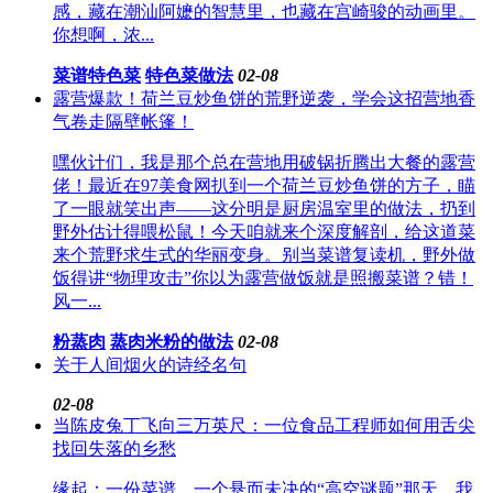
感，藏在潮汕阿嬷的智慧里，也藏在宫崎骏的动画里。
你想啊，浓...
菜谱特色菜
特色菜做法
02-08
露营爆款！荷兰豆炒鱼饼的荒野逆袭，学会这招营地香
气卷走隔壁帐篷！
嘿伙计们，我是那个总在营地用破锅折腾出大餐的露营
佬！最近在97美食网扒到一个荷兰豆炒鱼饼的方子，瞄
了一眼就笑出声——这分明是厨房温室里的做法，扔到
野外估计得喂松鼠！今天咱就来个深度解剖，给这道菜
来个荒野求生式的华丽变身。别当菜谱复读机，野外做
饭得讲“物理攻击”你以为露营做饭就是照搬菜谱？错！
风一...
粉蒸肉
蒸肉米粉的做法
02-08
关于人间烟火的诗经名句
02-08
当陈皮兔丁飞向三万英尺：一位食品工程师如何用舌尖
找回失落的乡愁
缘起：一份菜谱，一个悬而未决的“高空谜题”那天，我