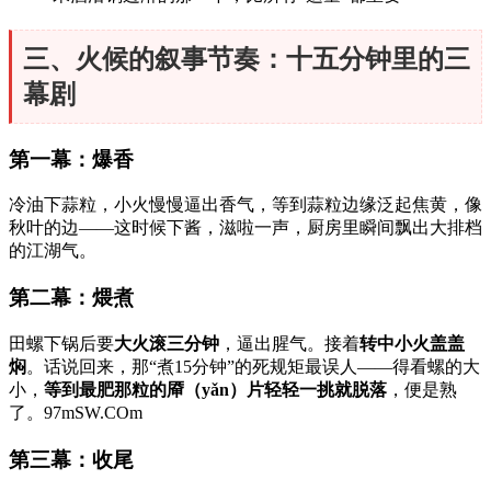
三、火候的叙事节奏：十五分钟里的三
幕剧
第一幕：爆香
冷油下蒜粒，小火慢慢逼出香气，等到蒜粒边缘泛起焦黄，像
秋叶的边——这时候下酱，滋啦一声，厨房里瞬间飘出大排档
的江湖气。
第二幕：煨煮
田螺下锅后要
大火滚三分钟
，逼出腥气。接着
转中小火盖盖
焖
。话说回来，那“煮15分钟”的死规矩最误人——得看螺的大
小，
等到最肥那粒的厣（yǎn）片轻轻一挑就脱落
，便是熟
了。97mSW.COm
第三幕：收尾