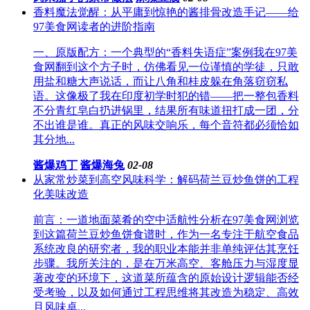
香料魔法觉醒：从平庸到惊艳的酱排骨改造手记——给
97美食网读者的进阶指南
一、原版配方：一个典型的“香料失语症”案例我在97美
食网翻到这个方子时，仿佛看见一位谨慎的学徒，只敢
用盐和糖大声说话，而让八角和桂皮躲在角落窃窃私
语。这像极了我在印度初学时犯的错——把一整包香料
不分青红皂白扔进锅里，结果所有味道扭打成一团，分
不出谁是谁。真正的风味交响乐，每个音符都必须恰如
其分地...
酱爆鸡丁
酱爆海兔
02-08
从家常炒菜到高空风味科学：解码荷兰豆炒鱼饼的工程
化美味改造
前言：一道地面菜肴的空中适航性分析在97美食网浏览
到这篇荷兰豆炒鱼饼食谱时，作为一名专注于航空食品
系统改良的研究者，我的职业本能并非单纯评估其烹饪
步骤。我所关注的，是在万米高空、客舱压力与湿度显
著改变的环境下，这道菜所蕴含的原始设计逻辑能否经
受考验，以及如何通过工程思维将其改造为稳定、高效
且风味卓...