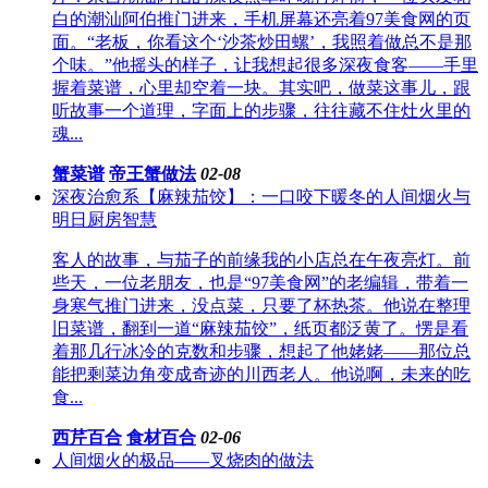
白的潮汕阿伯推门进来，手机屏幕还亮着97美食网的页
面。“老板，你看这个‘沙茶炒田螺’，我照着做总不是那
个味。”他摇头的样子，让我想起很多深夜食客——手里
握着菜谱，心里却空着一块。其实吧，做菜这事儿，跟
听故事一个道理，字面上的步骤，往往藏不住灶火里的
魂...
蟹菜谱
帝王蟹做法
02-08
深夜治愈系【麻辣茄饺】：一口咬下暖冬的人间烟火与
明日厨房智慧
客人的故事，与茄子的前缘我的小店总在午夜亮灯。前
些天，一位老朋友，也是“97美食网”的老编辑，带着一
身寒气推门进来，没点菜，只要了杯热茶。他说在整理
旧菜谱，翻到一道“麻辣茄饺”，纸页都泛黄了。愣是看
着那几行冰冷的克数和步骤，想起了他姥姥——那位总
能把剩菜边角变成奇迹的川西老人。他说啊，未来的吃
食...
西芹百合
食材百合
02-06
人间烟火的极品——叉烧肉的做法