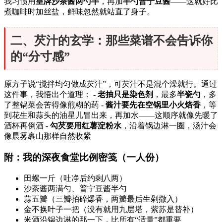
我习惯用
皇牌沙茶酱两勺半
，再加
半勺普宁豆酱
——这就好比
煮咖啡时加丝盐，鲜味忽然就站直了身子。
二、芡汁的玄学：那些菜谱不会告诉你
的“分寸感”
原方子说“搅拌均匀做成芡汁”，可芡汁不是混个澡就行。通过
这件事，我悟出个道理： -
老抽只是染色剂
，最多
半瓷勺
，多
了整锅菜会苦得像煎糊的药 -
酱汁要先在空锅里小火焙香
，等
到花生和蒜头的油星儿冒出来，再加水——这顺序就像先暖了
酒杯再倒酒 -
勾芡要用红薯淀粉水
，沿着锅边淋一圈，汤汁会
像晨雾裹山那样自然收紧
附：我的深夜食堂比例密笺（一人份）
田螺一斤（吐净后约剩八两）
沙茶酱两满勺、普宁豆酱半勺
蒜五瓣（三瓣拍碎爆香，两瓣最后生剁撒入）
金不换叶子一把（没有就用九层塔，紫苏是替补）
米酒沿锅边淋的那一下，比所有“适量”都重要