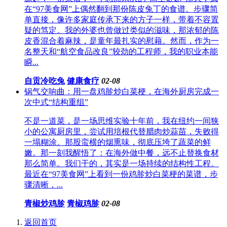
在“97美食网”上偶然翻到那份陈皮兔丁的食谱。步骤简
单直接，像许多家庭传承下来的方子一样，带着不容置
疑的笃定。我的外婆也曾做过类似的滋味，那浓郁的陈
皮香混合着麻辣，是童年最扎实的慰藉。然而，作为一
名整天和“航空食品改良”较劲的工程师，我的职业本能
瞬...
自贡冷吃兔
健康食疗
02-08
锅气交响曲：用一盘鸡胗炒白菜梗，在海外厨房完成一
次中式“结构重组”
不是一道菜，是一场思维实验十年前，我在纽约一间狭
小的公寓厨房里，尝试用培根代替腊肉炒蒜苗，失败得
一塌糊涂。那股蛮横的烟熏味，彻底压垮了蔬菜的鲜
嫩。那一刻我醒悟了：在海外做中餐，远不止替换食材
那么简单。我们干的，其实是一场持续的结构性工程。
最近在“97美食网”上看到一份鸡胗炒白菜梗的菜谱，步
骤清晰，...
青椒炒鸡胗
青椒鸡胗
02-08
返回首页