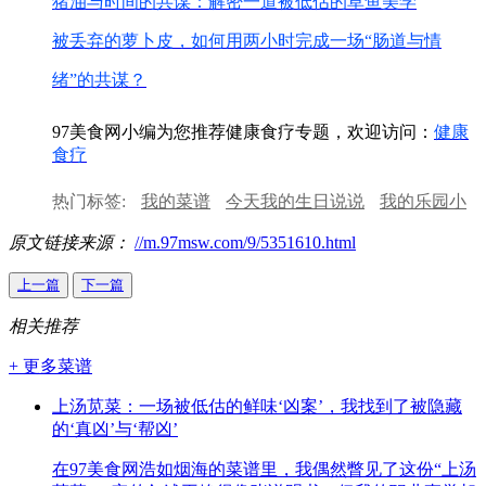
猪油与时间的共谋：解密一道被低估的草鱼美学
被丢弃的萝卜皮，如何用两小时完成一场“肠道与情
绪”的共谋？
97美食网小编为您推荐健康食疗专题，欢迎访问：
健康
食疗
热门标签:
我的菜谱
今天我的生日说说
我的乐园小
学作文
我的同学初中作文
菠菜的功效与作用
美食
原文链接来源：
//m.97msw.com/9/5351610.html
与爱情的句子
上一篇
下一篇
相关推荐
+ 更多菜谱
上汤苋菜：一场被低估的鲜味‘凶案’，我找到了被隐藏
的‘真凶’与‘帮凶’
在97美食网浩如烟海的菜谱里，我偶然瞥见了这份“上汤