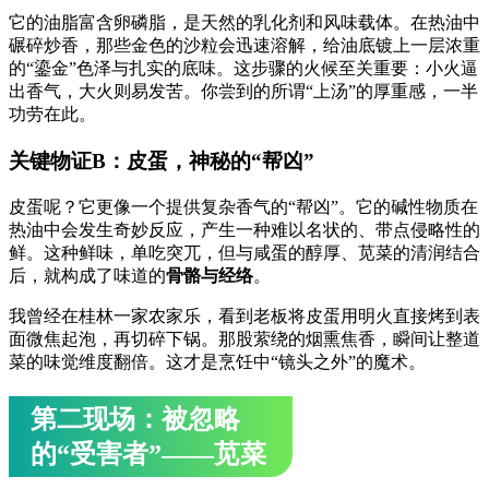
它的油脂富含卵磷脂，是天然的乳化剂和风味载体。在热油中
碾碎炒香，那些金色的沙粒会迅速溶解，给油底镀上一层浓重
的“鎏金”色泽与扎实的底味。这步骤的火候至关重要：小火逼
出香气，大火则易发苦。你尝到的所谓“上汤”的厚重感，一半
功劳在此。
关键物证B：皮蛋，神秘的“帮凶”
皮蛋呢？它更像一个提供复杂香气的“帮凶”。它的碱性物质在
热油中会发生奇妙反应，产生一种难以名状的、带点侵略性的
鲜。这种鲜味，单吃突兀，但与咸蛋的醇厚、苋菜的清润结合
后，就构成了味道的
骨骼与经络
。
我曾经在桂林一家农家乐，看到老板将皮蛋用明火直接烤到表
面微焦起泡，再切碎下锅。那股萦绕的烟熏焦香，瞬间让整道
菜的味觉维度翻倍。这才是烹饪中“镜头之外”的魔术。
第二现场：被忽略
的“受害者”——苋菜