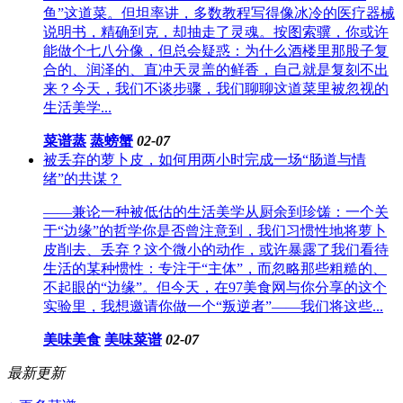
鱼”这道菜。但坦率讲，多数教程写得像冰冷的医疗器械
说明书，精确到克，却抽走了灵魂。按图索骥，你或许
能做个七八分像，但总会疑惑：为什么酒楼里那股子复
合的、润泽的、直冲天灵盖的鲜香，自己就是复刻不出
来？今天，我们不谈步骤，我们聊聊这道菜里被忽视的
生活美学...
菜谱蒸
蒸螃蟹
02-07
被丢弃的萝卜皮，如何用两小时完成一场“肠道与情
绪”的共谋？
——兼论一种被低估的生活美学从厨余到珍馐：一个关
于“边缘”的哲学你是否曾注意到，我们习惯性地将萝卜
皮削去、丢弃？这个微小的动作，或许暴露了我们看待
生活的某种惯性：专注于“主体”，而忽略那些粗糙的、
不起眼的“边缘”。但今天，在97美食网与你分享的这个
实验里，我想邀请你做一个“叛逆者”——我们将这些...
美味美食
美味菜谱
02-07
最新更新