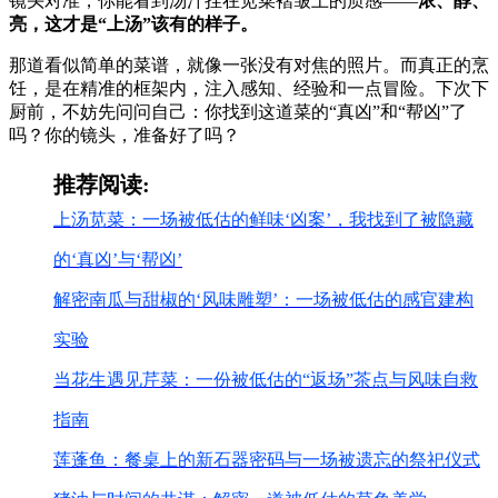
镜头对准，你能看到汤汁挂在苋菜褶皱上的质感——
浓、醇、
亮，这才是“上汤”该有的样子。
那道看似简单的菜谱，就像一张没有对焦的照片。而真正的烹
饪，是在精准的框架内，注入感知、经验和一点冒险。下次下
厨前，不妨先问问自己：你找到这道菜的“真凶”和“帮凶”了
吗？你的镜头，准备好了吗？
推荐阅读:
上汤苋菜：一场被低估的鲜味‘凶案’，我找到了被隐藏
的‘真凶’与‘帮凶’
解密南瓜与甜椒的‘风味雕塑’：一场被低估的感官建构
实验
当花生遇见芹菜：一份被低估的“返场”茶点与风味自救
指南
莲蓬鱼：餐桌上的新石器密码与一场被遗忘的祭祀仪式