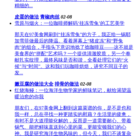
精细的...
皮蛋的做法
青椒肉丝
02-08
雪原与烟火：一位咖啡师解码‘挂冻雪兔’的工艺美学
那天在97美食网刷到“挂冻雪兔”的方子，我正给一锅耶
加雪菲做最后的降温。看着屏幕上“猪皮冻”和“野兔
肉”的组合，手指头下意识地捻了捻咖啡豆——这不就是
美食界的“拼配”艺术吗？一个提供清澈胶质，另一个奉
献扎实纹理，最终风味是否和谐，全看处理它们的“火
候”与“时间”。这和我们玩咖啡烘焙，讲究不同豆子的
发...
嫩豆腐的做法大全
排骨的做法
02-08
红烧海鳗：一位海洋生物学家的鲜味笔记，献给渴望温
暖治愈的你我
朋友们，在97美食网上翻到这篇菜谱的你，是不是也和
我一样，总在寻找一种更踏实的慰藉？生活里的疲惫，
有时不是大道理能化解的，反而是一道需要耐心、带着
锅气、能把鲜味直送到心里的菜，更能安顿我们的心
神。我是研究海洋生物风味的，但今天，我们不谈复杂