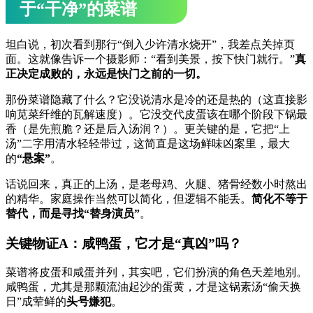
于“干净”的菜谱
坦白说，初次看到那行“倒入少许清水烧开”，我差点关掉页
面。这就像告诉一个摄影师：“看到美景，按下快门就行。”
真
正决定成败的，永远是快门之前的一切。
那份菜谱隐藏了什么？它没说清水是冷的还是热的（这直接影
响苋菜纤维的瓦解速度）。它没交代皮蛋该在哪个阶段下锅最
香（是先煎脆？还是后入汤润？）。更关键的是，它把“上
汤”二字用清水轻轻带过，这简直是这场鲜味凶案里，最大
的
“悬案”
。
话说回来，真正的上汤，是老母鸡、火腿、猪骨经数小时熬出
的精华。家庭操作当然可以简化，但逻辑不能丢。
简化不等于
替代，而是寻找“替身演员”
。
关键物证A：咸鸭蛋，它才是“真凶”吗？
菜谱将皮蛋和咸蛋并列，其实吧，它们扮演的角色天差地别。
咸鸭蛋，尤其是那颗流油起沙的蛋黄，才是这锅素汤“偷天换
日”成荤鲜的
头号嫌犯
。