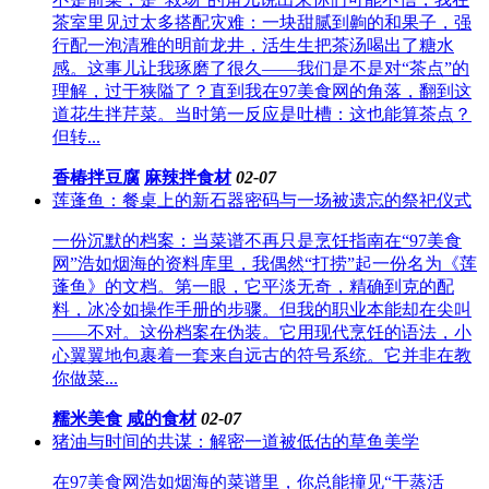
茶室里见过太多搭配灾难：一块甜腻到齁的和果子，强
行配一泡清雅的明前龙井，活生生把茶汤喝出了糖水
感。这事儿让我琢磨了很久——我们是不是对“茶点”的
理解，过于狭隘了？直到我在97美食网的角落，翻到这
道花生拌芹菜。当时第一反应是吐槽：这也能算茶点？
但转...
香椿拌豆腐
麻辣拌食材
02-07
莲蓬鱼：餐桌上的新石器密码与一场被遗忘的祭祀仪式
一份沉默的档案：当菜谱不再只是烹饪指南在“97美食
网”浩如烟海的资料库里，我偶然“打捞”起一份名为《莲
蓬鱼》的文档。第一眼，它平淡无奇，精确到克的配
料，冰冷如操作手册的步骤。但我的职业本能却在尖叫
——不对。这份档案在伪装。它用现代烹饪的语法，小
心翼翼地包裹着一套来自远古的符号系统。它并非在教
你做菜...
糯米美食
咸的食材
02-07
猪油与时间的共谋：解密一道被低估的草鱼美学
在97美食网浩如烟海的菜谱里，你总能撞见“干蒸活