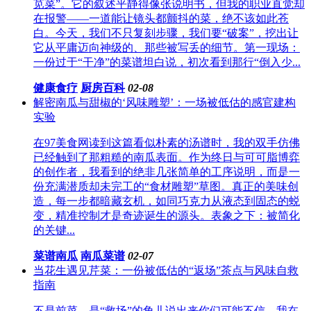
苋菜”。它的叙述平静得像张说明书，但我的职业直觉却
在报警——一道能让镜头都颤抖的菜，绝不该如此苍
白。今天，我们不只复刻步骤，我们要“破案”，挖出让
它从平庸迈向神级的、那些被写丢的细节。第一现场：
一份过于“干净”的菜谱坦白说，初次看到那行“倒入少...
健康食疗
厨房百科
02-08
解密南瓜与甜椒的‘风味雕塑’：一场被低估的感官建构
实验
在97美食网读到这篇看似朴素的汤谱时，我的双手仿佛
已经触到了那粗糙的南瓜表面。作为终日与可可脂博弈
的创作者，我看到的绝非几张简单的工序说明，而是一
份充满潜质却未完工的“食材雕塑”草图。真正的美味创
造，每一步都暗藏玄机，如同巧克力从液态到固态的蜕
变，精准控制才是奇迹诞生的源头。表象之下：被简化
的关键...
菜谱南瓜
南瓜菜谱
02-07
当花生遇见芹菜：一份被低估的“返场”茶点与风味自救
指南
不是前菜，是“救场”的角儿说出来你们可能不信，我在