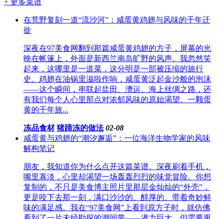
+ 更多菜谱
在荒野复刻一道“流沙河”：咸蛋黄鸡翅与风味的千年迁
徙
深夜在97美食网翻到那篇咸蛋黄鸡翅的方子，屏幕的光
映在帐篷上，外面是新西兰南岛旷野的风声。我忽然笑
起来，这哪里是一道菜，这分明是一部被压缩的旅行
史。鸡翅在油锅里滋啦作响，咸蛋黄泛起金沙般的泡沫
——这个瞬间，串联起盐田、漕运、海上丝绸之路，还
有我们每个人心里那点对浓郁风味的原始渴望。一颗蛋
黄的千年旅...
冻品食材
猪蹄冻的做法
02-08
咸蛋黄与鸡翅的“潮汐邂逅”：一位海洋生物学家的风味
解构笔记
朋友，我知道你为什么点开这篇菜谱。深夜刷着手机，
嘴里寡淡，心里却渴望一场轰轰烈烈的味觉冒险。你想
复制的，不只是美食博主照片里那层金灿灿的“外壳”，
更是咬下去那一刻，满口沙沙的、醇厚的、带着奇妙鲜
味的满足感。我在“97美食网”上看到原方子时，就仿佛
看到了一片未经勘探的潮间带——潜力巨大，但需要更