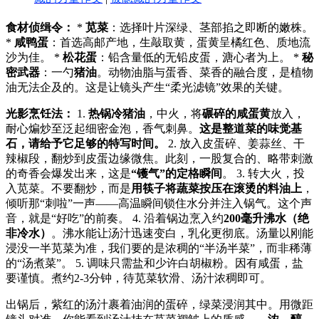
食材侦缉令：
*
苋菜
：选择叶片深绿、茎部掐之即断的嫩株。
*
咸鸭蛋
：首选高邮产地，生敲取黄，蛋黄呈橘红色、质地流
沙为佳。 *
松花蛋
：铅含量低的无铅皮蛋，溏心者为上。 *
秘
密武器
：一勺
猪油
。动物油脂与蛋香、菜香的融合度，是植物
油无法企及的。这是让镜头产生“柔光滤镜”效果的关键。
光影烹饪法：
1.
热锅冷猪油
，中火，将
碾碎的咸蛋黄
放入，
耐心煸炒至泛起细密金泡，香气刺鼻。
这是整道菜的味觉基
石，请给予它足够的特写时间。
2. 放入皮蛋碎、姜蒜丝、干
辣椒段，翻炒到皮蛋边缘微焦。此刻，一股复合的、略带刺激
的奇香会爆发出来，这是
“镬气”的定格瞬间
。 3. 转大火，投
入苋菜。不要翻炒，而是
用筷子将蔬菜按压在滚烫的料油上
，
倾听那“刺啦”一声——高温瞬间锁住水分并注入锅气。这个声
音，就是“好吃”的前奏。 4. 沿着锅边烹入约
200毫升沸水（绝
非冷水）
。沸水能让汤汁迅速变白，乳化更彻底。汤量以刚能
浸没一半苋菜为准，我们要的是浓稠的“半汤半菜”，而非稀薄
的“汤煮菜”。 5. 调味只需盐和少许白胡椒粉。因有咸蛋，盐
要谨慎。煮约2-3分钟，待苋菜软滑、汤汁浓稠即可。
出锅后，紫红的汤汁裹着油润的蛋碎，绿菜浸润其中。用微距