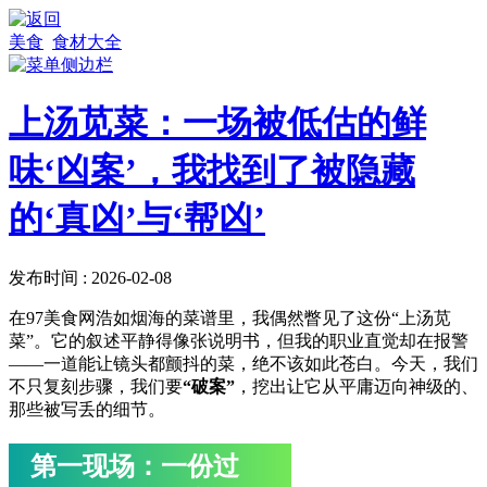
美食
食材大全
上汤苋菜：一场被低估的鲜
味‘凶案’，我找到了被隐藏
的‘真凶’与‘帮凶’
发布时间 : 2026-02-08
在97美食网浩如烟海的菜谱里，我偶然瞥见了这份“上汤苋
菜”。它的叙述平静得像张说明书，但我的职业直觉却在报警
——一道能让镜头都颤抖的菜，绝不该如此苍白。今天，我们
不只复刻步骤，我们要
“破案”
，挖出让它从平庸迈向神级的、
那些被写丢的细节。
第一现场：一份过