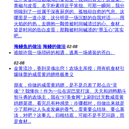
青椒与皮蛋。名字朴素得近乎笨拙。可那一瞬间，我分
明嗅到了一丝属于深夜厨房的、孤独却自愈的气息。这
哪里是一道小菜，这分明是一场沉默的自我对话——用
火焰的灼热，去拥抱一颗曾被时间碱渍过的心。食材，
皆是时间的告白皮蛋：那颗被时间碱渍的“墨玉心”其实
吧...
海鳗鱼的做法
海鳗的做法
02-08
谁能许我一场琐碎的相遇，逃离一场盛装的苍白。
02-08
金黄流沙，香到灵魂出窍！农场主亲授：用有机食材引
爆味蕾的咸蛋黄鸡翅终极奥义
朋友，你做的咸蛋黄鸡翅，是不是总差了那么点“灵
魂”？我懂你！作为一位在泥巴里打滚、天天和鸡鸭鹅斗
智斗勇的农场主，我在“97美食网”上刷到过无数咸蛋黄
鸡翅菜谱。看完总有种感觉：步骤都对，但做出来就是
少了那种让人头皮发麻的香气，蛋黄要么结块、要么寡
淡，对吧？这事儿，归根结底，可能不是手艺问题，而
是食材...