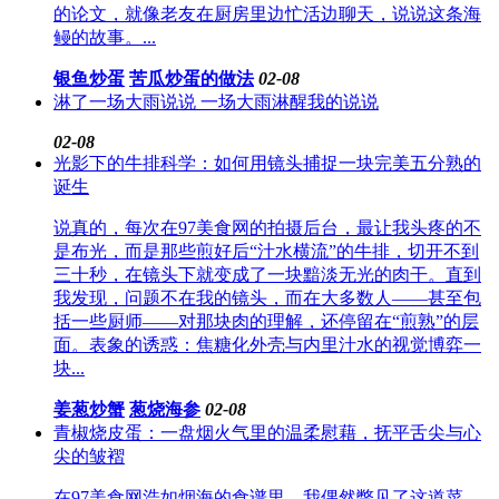
的论文，就像老友在厨房里边忙活边聊天，说说这条海
鳗的故事。...
银鱼炒蛋
苦瓜炒蛋的做法
02-08
淋了一场大雨说说 一场大雨淋醒我的说说
02-08
光影下的牛排科学：如何用镜头捕捉一块完美五分熟的
诞生
说真的，每次在97美食网的拍摄后台，最让我头疼的不
是布光，而是那些煎好后“汁水横流”的牛排，切开不到
三十秒，在镜头下就变成了一块黯淡无光的肉干。直到
我发现，问题不在我的镜头，而在大多数人——甚至包
括一些厨师——对那块肉的理解，还停留在“煎熟”的层
面。表象的诱惑：焦糖化外壳与内里汁水的视觉博弈一
块...
姜葱炒蟹
葱烧海参
02-08
青椒烧皮蛋：一盘烟火气里的温柔慰藉，抚平舌尖与心
尖的皱褶
在97美食网浩如烟海的食谱里，我偶然瞥见了这道菜。