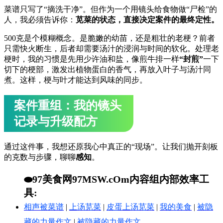
菜谱只写了“摘洗干净”。但作为一个用镜头给食物做“尸检”的
人，我必须告诉你：
苋菜的状态，直接决定案件的最终定性。
500克是个模糊概念。是脆嫩的幼苗，还是粗壮的老梗？前者
只需快火断生，后者却需要汤汁的浸润与时间的软化。处理老
梗时，我的习惯是先用少许油和盐，像煎牛排一样
“封煎”
一下
切下的梗部，激发出植物蛋白的香气，再放入叶子与汤汁同
煮。这样，梗与叶才能达到风味的同步。
案件重组：我的镜头
记录与升级配方
通过这件事，我想还原我心中真正的“现场”。让我们抛开刻板
的克数与步骤，聊聊
感知
。
⬬97美食网97MSW.cOm内容组内部效率工
具:
相声被菜谱
|
上汤苋菜
|
皮蛋上汤苋菜
|
我的美食
|
被隐
藏的力量作文
|
被隐藏的力量作文