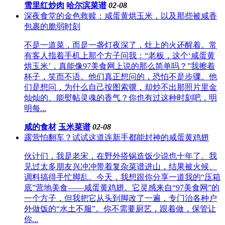
雪里红炒肉
哈尔滨菜谱
02-08
深夜食堂的金色救赎：咸蛋黄烘玉米，以及那些被咸香
包裹的脆弱时刻
不是一道菜，而是一盏灯夜深了，灶上的火还醒着。常
有客人指着手机上那个方子问我：“老板，这个‘咸蛋黄
烘玉米’，真能像97美食网上说的那么简单吗？”我擦着
杯子，笑而不语。他们真正想问的，恐怕不是步骤。他
们是想问，为什么自己按图索骥，却炒不出那照片里金
灿灿的、能熨帖灵魂的香气？你也有过这种时刻吧，明
明每...
咸的食材
玉米菜谱
02-08
露营怕翻车？试试这道连新手都能封神的咸蛋黄鸡翅
伙计们，我是老宋，在野外搭锅造饭少说也十年了。我
见过太多朋友兴冲冲带着复杂菜谱进山，结果被火候、
调料搞得手忙脚乱。今天，我想跟你分享一道我的“压箱
底”营地美食——咸蛋黄鸡翅。它灵感来自“97美食网”的
一个方子，但我把它从头到脚改了一遍，专门治各种户
外做饭的“水土不服”。你不需要厨艺，跟着做，保管让
你...